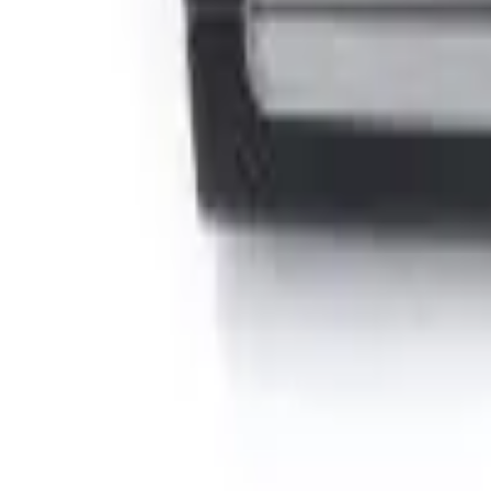
Cos
Produse
LIVRARE SI TRANSPORT
RETUR PRODUSE
CONTACT
07
Introdu locatia
Meniu