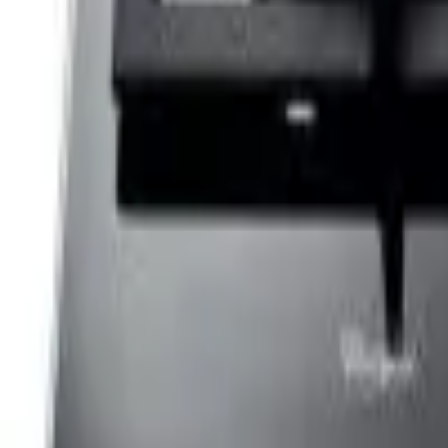
Cos
Produse
LIVRARE SI TRANSPORT
RETUR PRODUSE
CONTACT
07
Introdu locatia
Meniu