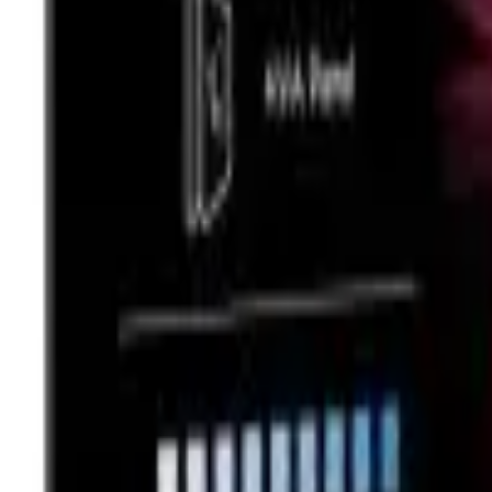
Cos
Produse
LIVRARE SI TRANSPORT
RETUR PRODUSE
CONTACT
07
Introdu locatia
Meniu