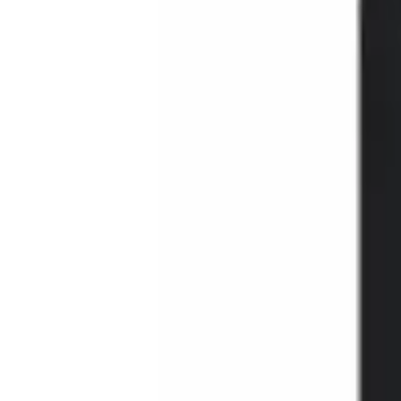
Cos
Produse
LIVRARE SI TRANSPORT
RETUR PRODUSE
CONTACT
07
Introdu locatia
Meniu