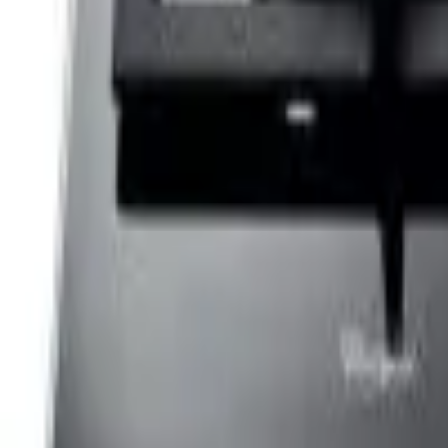
Cos
Produse
LIVRARE SI TRANSPORT
RETUR PRODUSE
CONTACT
07
Introdu locatia
Meniu