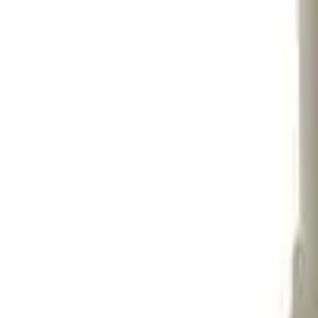
Cos
Produse
LIVRARE SI TRANSPORT
RETUR PRODUSE
CONTACT
07
Introdu locatia
Meniu