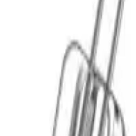
Cos
Produse
LIVRARE SI TRANSPORT
RETUR PRODUSE
CONTACT
07
Introdu locatia
Meniu