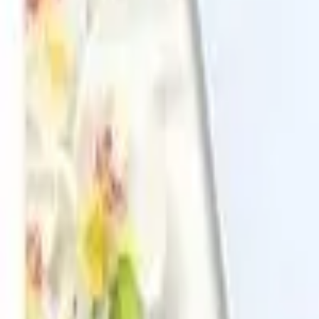
Cos
Produse
LIVRARE SI TRANSPORT
RETUR PRODUSE
CONTACT
07
Introdu locatia
Meniu