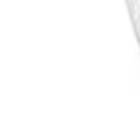
Cos
Produse
LIVRARE SI TRANSPORT
RETUR PRODUSE
CONTACT
07
Introdu locatia
Meniu