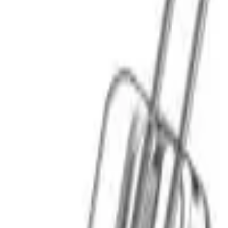
Cos
Produse
LIVRARE SI TRANSPORT
RETUR PRODUSE
CONTACT
07
Introdu locatia
Meniu