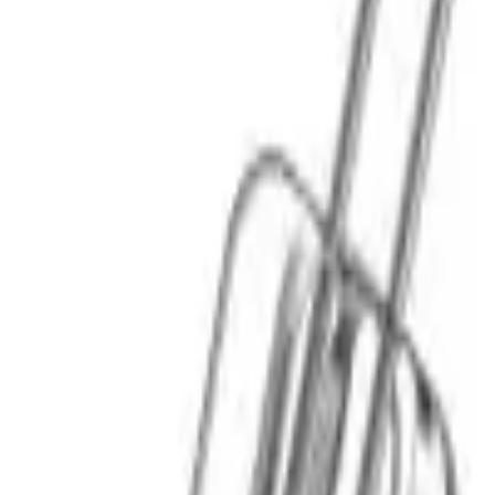
Cos
Produse
LIVRARE SI TRANSPORT
RETUR PRODUSE
CONTACT
07
Introdu locatia
Meniu