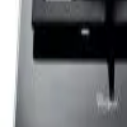
Cos
Produse
LIVRARE SI TRANSPORT
RETUR PRODUSE
CONTACT
07
Introdu locatia
Meniu