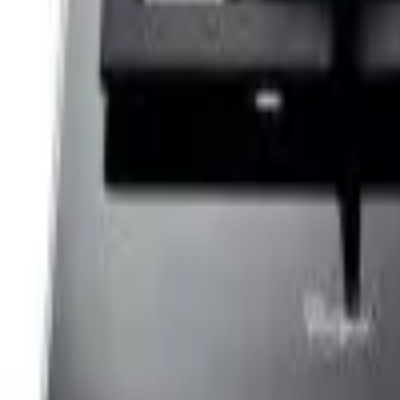
Cos
Produse
LIVRARE SI TRANSPORT
RETUR PRODUSE
CONTACT
07
Introdu locatia
Meniu