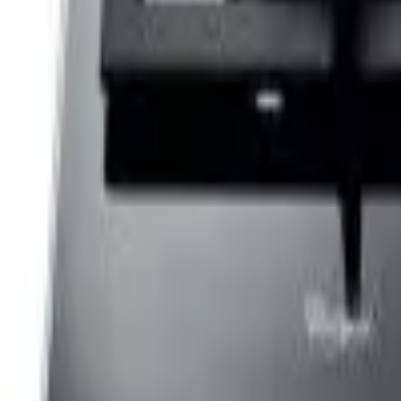
Cos
Produse
LIVRARE SI TRANSPORT
RETUR PRODUSE
CONTACT
07
Introdu locatia
Meniu