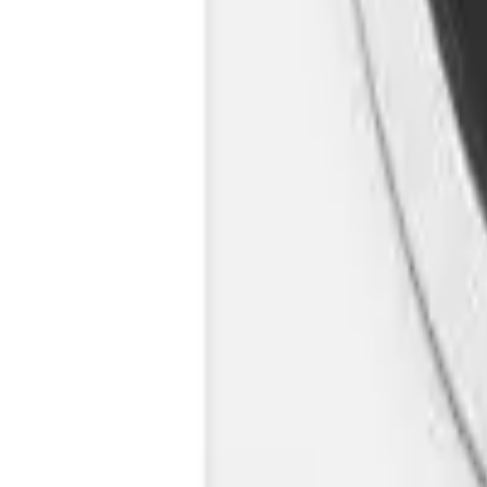
Cos
Produse
LIVRARE SI TRANSPORT
RETUR PRODUSE
CONTACT
07
Introdu locatia
Meniu