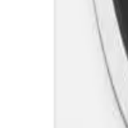
Cos
Produse
LIVRARE SI TRANSPORT
RETUR PRODUSE
CONTACT
07
Introdu locatia
Meniu