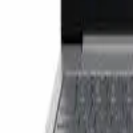
Cos
Produse
LIVRARE SI TRANSPORT
RETUR PRODUSE
CONTACT
07
Introdu locatia
Meniu