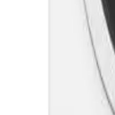
Cos
Produse
LIVRARE SI TRANSPORT
RETUR PRODUSE
CONTACT
07
Introdu locatia
Meniu