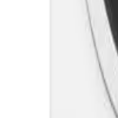
Cos
Produse
LIVRARE SI TRANSPORT
RETUR PRODUSE
CONTACT
07
Introdu locatia
Meniu