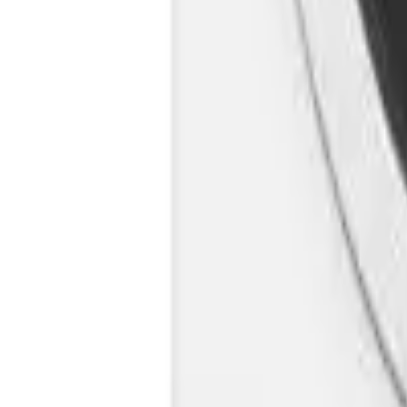
Cos
Produse
LIVRARE SI TRANSPORT
RETUR PRODUSE
CONTACT
07
Introdu locatia
Meniu