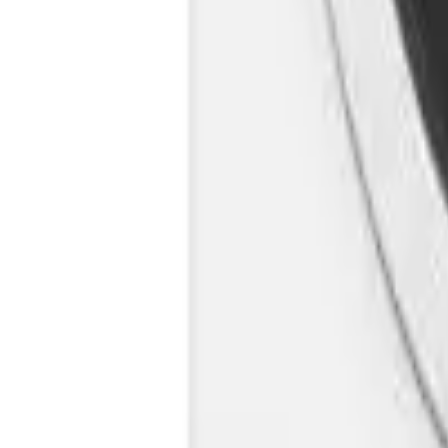
Cos
Produse
LIVRARE SI TRANSPORT
RETUR PRODUSE
CONTACT
07
Introdu locatia
Meniu