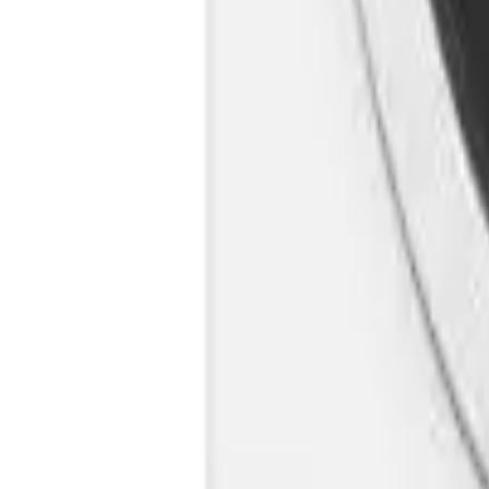
Cos
Produse
LIVRARE SI TRANSPORT
RETUR PRODUSE
CONTACT
07
Introdu locatia
Meniu