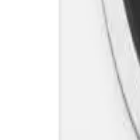
Cos
Produse
LIVRARE SI TRANSPORT
RETUR PRODUSE
CONTACT
07
Introdu locatia
Meniu