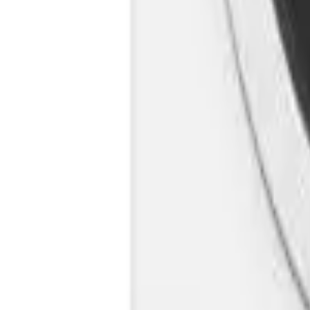
Cos
Produse
LIVRARE SI TRANSPORT
RETUR PRODUSE
CONTACT
07
Introdu locatia
Meniu