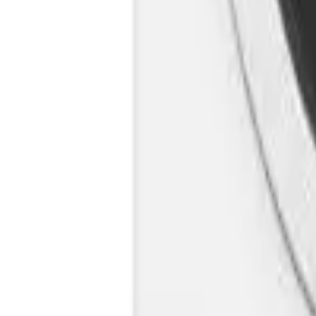
Cos
Produse
LIVRARE SI TRANSPORT
RETUR PRODUSE
CONTACT
07
Introdu locatia
Meniu