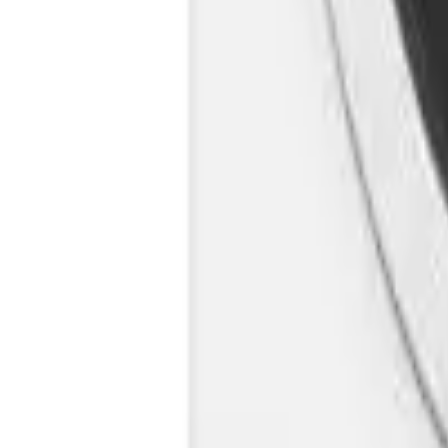
Cos
Produse
LIVRARE SI TRANSPORT
RETUR PRODUSE
CONTACT
07
Introdu locatia
Meniu