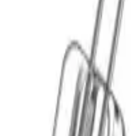
Cos
Produse
LIVRARE SI TRANSPORT
RETUR PRODUSE
CONTACT
07
Introdu locatia
Meniu