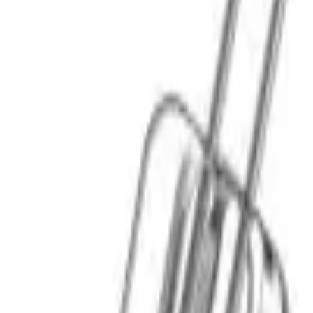
Cos
Produse
LIVRARE SI TRANSPORT
RETUR PRODUSE
CONTACT
07
Introdu locatia
Meniu