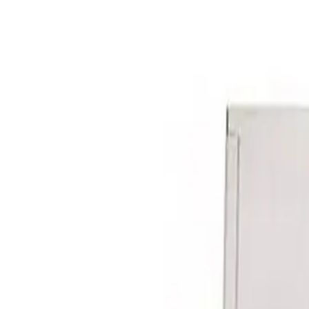
Cos
Produse
LIVRARE SI TRANSPORT
RETUR PRODUSE
CONTACT
07
Introdu locatia
Meniu