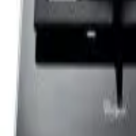
Cos
Produse
LIVRARE SI TRANSPORT
RETUR PRODUSE
CONTACT
07
Introdu locatia
Meniu