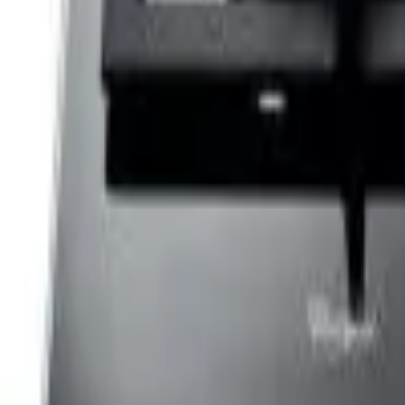
Cos
Produse
LIVRARE SI TRANSPORT
RETUR PRODUSE
CONTACT
07
Introdu locatia
Meniu