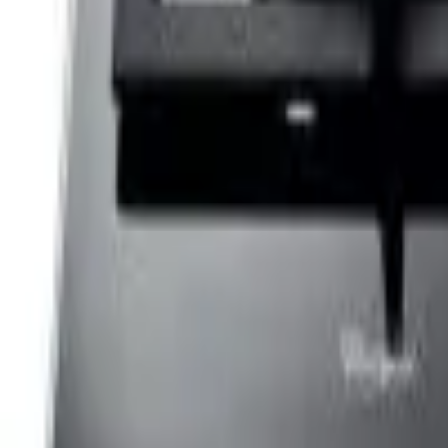
Cos
Produse
LIVRARE SI TRANSPORT
RETUR PRODUSE
CONTACT
07
Introdu locatia
Meniu