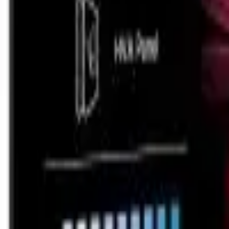
Cos
Produse
LIVRARE SI TRANSPORT
RETUR PRODUSE
CONTACT
07
Introdu locatia
Meniu