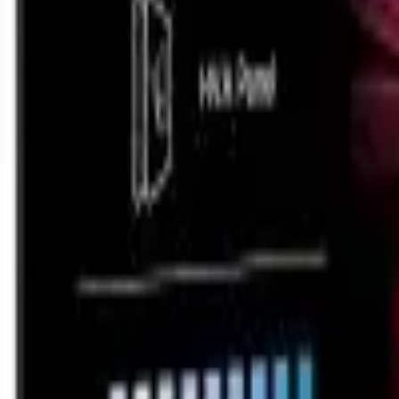
Cos
Produse
LIVRARE SI TRANSPORT
RETUR PRODUSE
CONTACT
07
Introdu locatia
Meniu