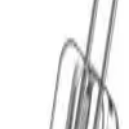
Cos
Produse
LIVRARE SI TRANSPORT
RETUR PRODUSE
CONTACT
07
Introdu locatia
Meniu