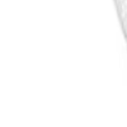
Cos
Produse
LIVRARE SI TRANSPORT
RETUR PRODUSE
CONTACT
07
Introdu locatia
Meniu