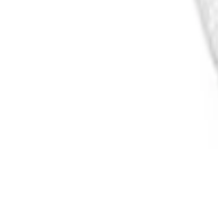
Cos
Produse
LIVRARE SI TRANSPORT
RETUR PRODUSE
CONTACT
07
Introdu locatia
Meniu