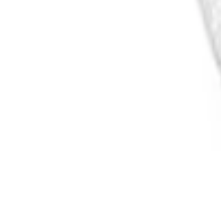
Cos
Produse
LIVRARE SI TRANSPORT
RETUR PRODUSE
CONTACT
07
Introdu locatia
Meniu