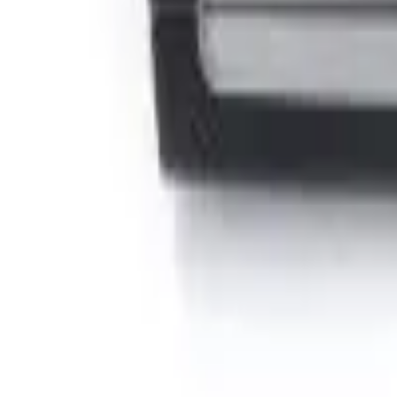
Cos
Produse
LIVRARE SI TRANSPORT
RETUR PRODUSE
CONTACT
07
Introdu locatia
Meniu