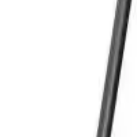
Cos
Produse
LIVRARE SI TRANSPORT
RETUR PRODUSE
CONTACT
07
Introdu locatia
Meniu