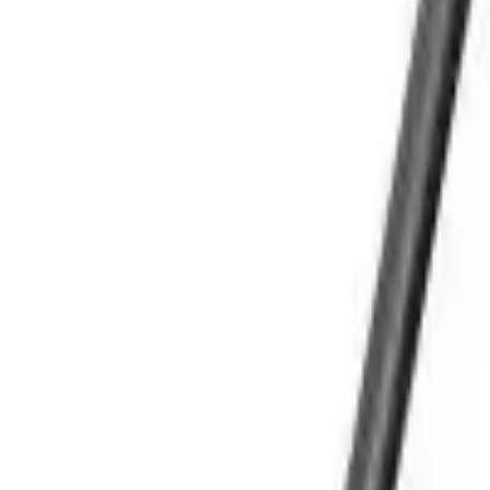
Cos
Produse
LIVRARE SI TRANSPORT
RETUR PRODUSE
CONTACT
07
Introdu locatia
Meniu