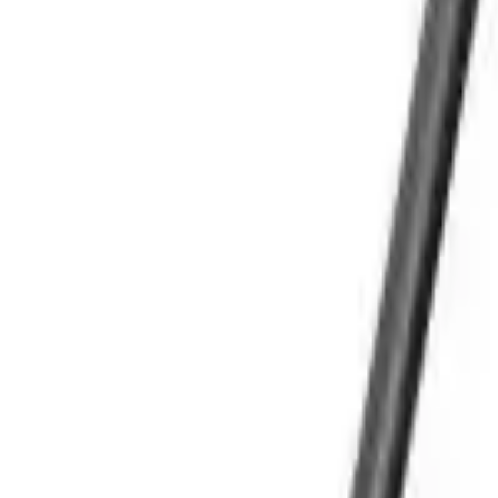
Cos
Produse
LIVRARE SI TRANSPORT
RETUR PRODUSE
CONTACT
07
Introdu locatia
Meniu