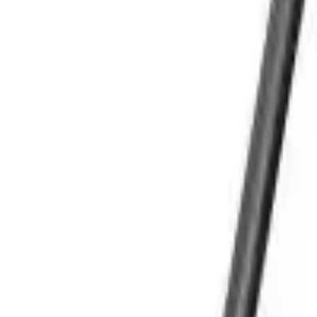
Cos
Produse
LIVRARE SI TRANSPORT
RETUR PRODUSE
CONTACT
07
Introdu locatia
Meniu